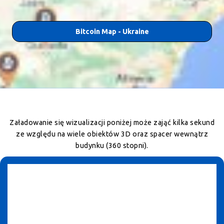
Bitcoin Map - Ukraine
Załadowanie się wizualizacji poniżej może zająć kilka sekund
ze względu na wiele obiektów 3D oraz spacer wewnątrz
budynku (360 stopni).