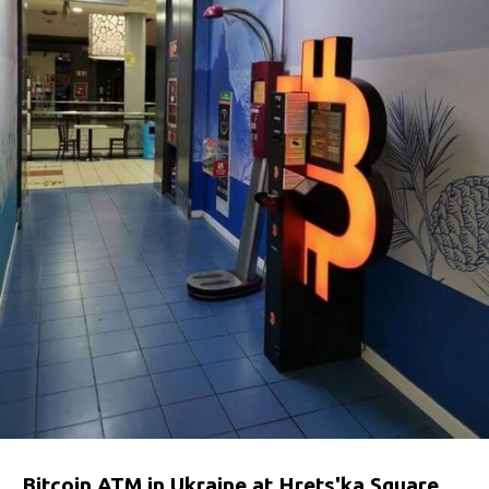
Appolo Торгівельно-розважальний комплекс
Tytova St, 36 Dnipro 49000, Dnipropetrovs'ka
oblast
Торговий центр APPOLO працює: Понеділок -
неділя 09:00 - 21:00
+380 734627174
Bitcoin ATM - Купить Криптовалюту -
Shitcoins.club
Hetmana Mazepy St, 1Б, Lviv, Lviv Oblast,
Ukraina, 79068
10:00-20:00
+380974334473
Bitcoin ATM - Купить Криптовалюту -
Shitcoins.club
Hrets'ka Square, 3/4, Odesa, Odessa Oblast,
Ukraina, 65000
8:00-23:00
+380974334473
Bitcoin ATM in Ukraine at Hrets'ka Square