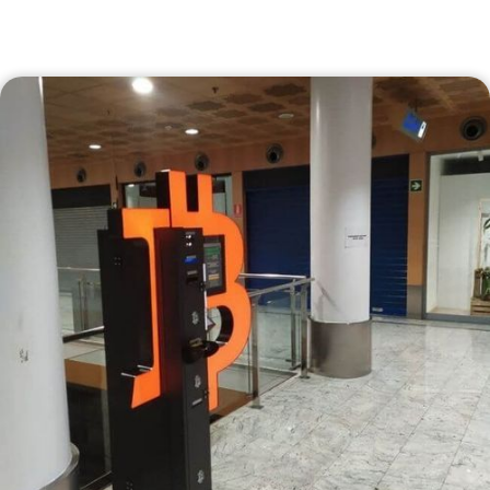
Lesya Kurbasa Ave, 19А, Kyiv, Ukraine
9-18
+380734627174
Біткойн банкомат Київ
Lyatoshyns’koho St, 14, Kiev 03191, Ukraine
+380734627174
Bitcoin ATM - Купить Криптовалюту -
Shitcoins.club
ТРЦ Французький бульвар вул. Академіка
Павлова, 44-б, Харків, Харківська область,
Україна 61038
Години роботи: щоденно 9.00 – 20:00
+380734627174
Bitcoin ATM - Купить Криптовалюту -
Shitcoins.club
вул.Зодчих, 2 Вінниця Вінницька область,
Україна 21000
Години роботи: Понеділок-п’ятниця - 9:00 –
20:00 Неділя - 9:00 – 18:00