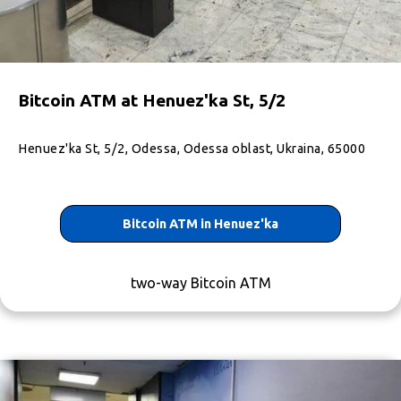
+380 974334473
Bitcoin ATM - Купить Криптовалюту -
Shitcoins.club
вул.Зодчих, 2 Вінниця Вінницька область,
Україна 21000
Bitcoin ATM at Henuez'ka St, 5/2
Години роботи: щоденно з 8:00 до 23:00
+380734627174
Henuez'ka St, 5/2, Odessa, Odessa oblast, Ukraina, 65000
Біткоїн Банкомат Львів
ТОЦ «Інтерсіті»
+380734627174
Bitcoin ATM in Henuez'ka
Bitcoin ATM - Купить Криптовалюту -
Shitcoins.club
two-way Bitcoin ATM
Antonovycha St, 176, Kyiv, Ukraina, 03150
10:00-22:00
+380734627174
Bitcoin ATM - Купить Криптовалюту -
Shitcoins.club