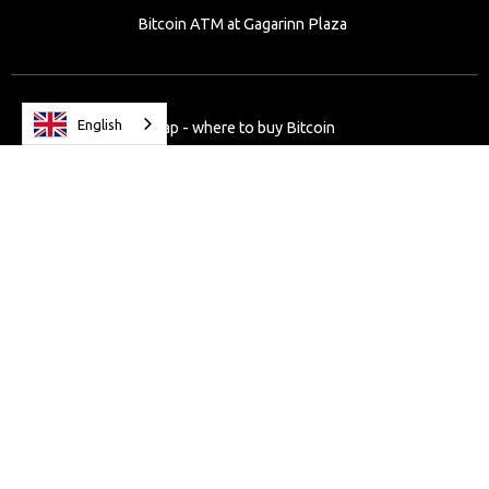
Bitcoin ATM at Gagarinn Plaza
English
Map - where to buy Bitcoin
Quick Bitcoin ATM info
Bitcoin FAQ
Bitcoin fee and commission
Buy Bitcoin at Odessa Oblast
Crypto ATM in Ukraine - Suvorovski
Bitcoin ATM - Купить Криптовалюту