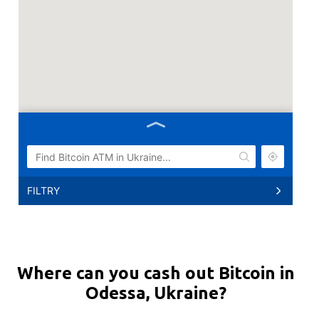
FILTRY
біткоїн банкомат Одеса
Henuez’ka St, 5, Odesa, Odes’ka oblast, Ukraine,
65000”, 46.43437, 30.76087
9-20
Where can you cash out Bitcoin in
+380734627174
Odessa, Ukraine?
Біткоїн Банкомат Київ